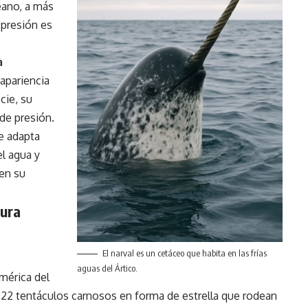
éano, a más
 presión es
a
apariencia
cie, su
de presión.
e adapta
l agua y
 en su
lura
El narval es un cetáceo que habita en las frías
aguas del Ártico.
mérica del
 22 tentáculos carnosos en forma de estrella que rodean