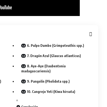
6. Pulpo Dumbo (Grimpoteuthis spp.)
7. Dragón Azul (Glaucus atlanticus)
8. Aye-Aye (Daubentonia
madagascariensis)
)
9. Pangolín (Pholidota spp.)
10. Cangrejo Yeti (Kiwa hirsuta)
Conclusión