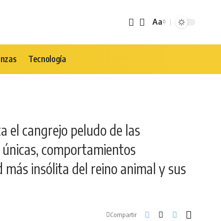
Aa
Tamaño
de
Fuente
anzas
Tecnología
a el cangrejo peludo de las
es únicas, comportamientos
 más insólita del reino animal y sus
Compartir