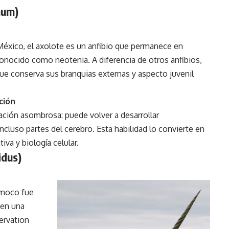
num)
México, el axolote es un anfibio que permanece en
onocido como neotenia. A diferencia de otros anfibios,
ue conserva sus branquias externas y aspecto juvenil
ción
ación asombrosa: puede volver a desarrollar
cluso partes del cerebro. Esta habilidad lo convierte en
va y biología celular.
idus)
 moco fue
 en una
ervation