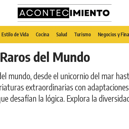
Estilo de Vida
Cocina
Salud
Turismo
Negocios y Fin
 Raros del Mundo
el mundo, desde el unicornio del mar hast
criaturas extraordinarias con adaptacion
 desafían la lógica. Explora la diversidad