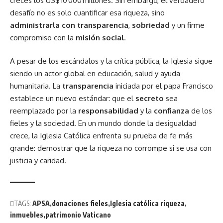
creces los US$ 10 000 millones. Sin embargo, el verdadero
desafío no es solo cuantificar esa riqueza, sino
administrarla con transparencia
,
sobriedad
y un firme
compromiso con la
misión social
.
A pesar de los escándalos y la crítica pública, la Iglesia sigue
siendo un actor global en educación, salud y ayuda
humanitaria. La
transparencia
iniciada por el papa Francisco
establece un nuevo estándar: que el
secreto
sea
reemplazado por la
responsabilidad
y la
confianza
de los
fieles y la sociedad. En un mundo donde la desigualdad
crece, la Iglesia Católica enfrenta su prueba de fe más
grande: demostrar que la riqueza no corrompe si se usa con
justicia y caridad.
TAGS:
APSA
donaciones fieles
Iglesia católica riqueza
inmuebles
patrimonio Vaticano