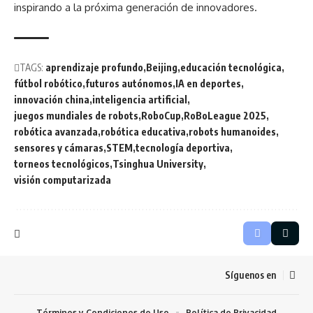
inspirando a la próxima generación de innovadores.
TAGS:
aprendizaje profundo
Beijing
educación tecnológica
fútbol robótico
futuros autónomos
IA en deportes
innovación china
inteligencia artificial
juegos mundiales de robots
RoboCup
RoBoLeague 2025
robótica avanzada
robótica educativa
robots humanoides
sensores y cámaras
STEM
tecnología deportiva
torneos tecnológicos
Tsinghua University
visión computarizada
Síguenos en
Términos y Condiciones de Uso
Política de Privacidad