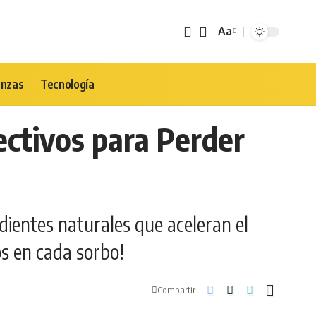
Aa
Tamaño
de
Fuente
anzas
Tecnología
ectivos para Perder
dientes naturales que aceleran el
os en cada sorbo!
Compartir