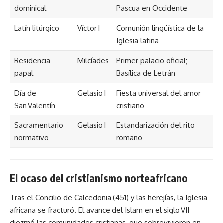
dominical
Pascua en Occidente
Latín litúrgico
Víctor I
Comunión lingüística de la
Iglesia latina
Residencia
Milcíades
Primer palacio oficial;
papal
Basílica de Letrán
Día de
Gelasio I
Fiesta universal del amor
San Valentín
cristiano
Sacramentario
Gelasio I
Estandarización del rito
normativo
romano
El ocaso del cristianismo norteafricano
Tras el Concilio de Calcedonia (451) y las herejías, la Iglesia
africana se fracturó. El avance del Islam en el siglo VII
diezmó las comunidades cristianas, que sobrevivieron en