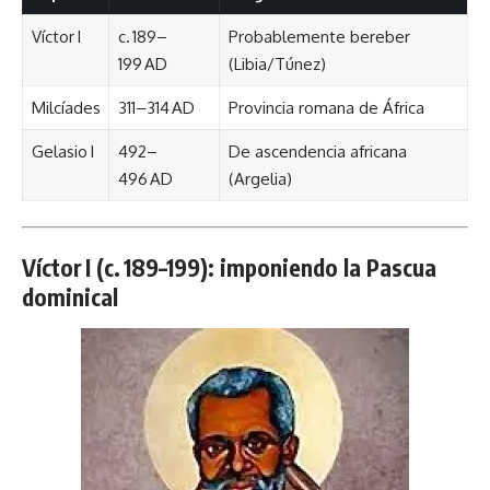
Víctor I
c. 189–
Probablemente bereber
199 AD
(Libia/Túnez)
Milcíades
311–314 AD
Provincia romana de África
Gelasio I
492–
De ascendencia africana
496 AD
(Argelia)
Víctor I (c. 189–199): imponiendo la Pascua
dominical