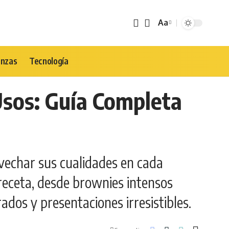
Aa
Tamaño
de
Fuente
anzas
Tecnología
Usos: Guía Completa
ovechar sus cualidades en cada
 receta, desde brownies intensos
ados y presentaciones irresistibles.