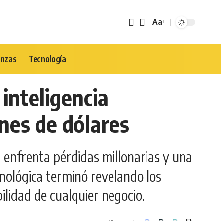
Aa
Tamaño
de
Fuente
anzas
Tecnología
inteligencia
ones de dólares
O enfrenta pérdidas millonarias y una
cnológica terminó revelando los
ilidad de cualquier negocio.