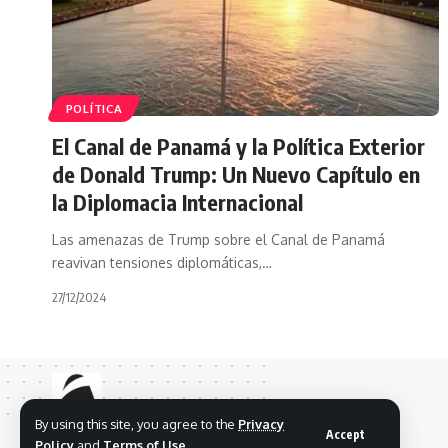
POLÍTICA
El Canal de Panamá y la Política Exterior
de Donald Trump: Un Nuevo Capítulo en
la Diplomacia Internacional
Las amenazas de Trump sobre el Canal de Panamá
reavivan tensiones diplomáticas,…
27/12/2024
By using this site, you agree to the
Privacy
Accept
Policy
and
Terms of Use
.