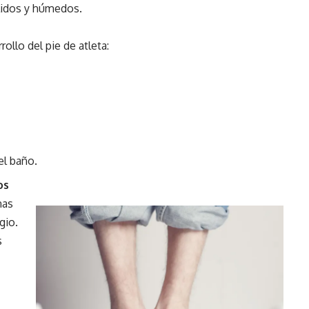
lidos y húmedos.
ollo del pie de atleta:
el baño.
os
nas
gio.
s