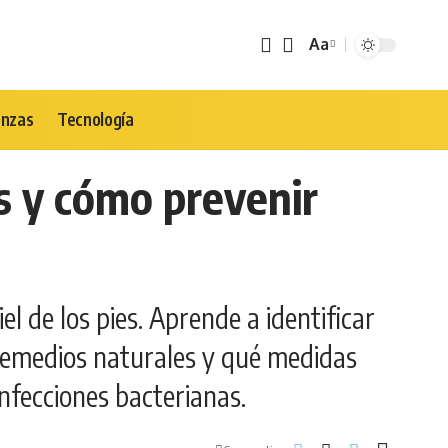
Aa
Tamaño
de
Fuente
anzas
Tecnología
s y cómo prevenir
l de los pies. Aprende a identificar
remedios naturales y qué medidas
nfecciones bacterianas.