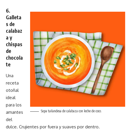
6.
Galleta
s de
calabaz
a y
chispas
de
chocola
te
Una
receta
otoñal
ideal
para los
Sopa tailandesa de calabaza con leche de coco.
amantes
del
dulce. Crujientes por fuera y suaves por dentro.