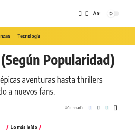
Aa
Tamaño
de
Fuente
anzas
Tecnología
 (Según Popularidad)
 épicas aventuras hasta thrillers
do a nuevos fans.
Compartir
Lo más leído