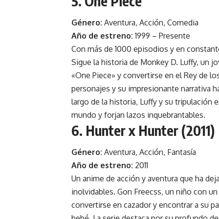
5. One Piece
Género:
Aventura, Acción, Comedia
Año de estreno:
1999 – Presente
Con más de 1000 episodios y en constant
Sigue la historia de Monkey D. Luffy, un j
«One Piece» y convertirse en el Rey de lo
personajes y su impresionante narrativa ha
largo de la historia, Luffy y su tripulaci
mundo y forjan lazos inquebrantables.
6. Hunter x Hunter (2011)
Género:
Aventura, Acción, Fantasía
Año de estreno:
2011
Un anime de acción y aventura que ha deja
inolvidables. Gon Freecss, un niño con un 
convertirse en cazador y encontrar a su p
bebé. La serie destaca por su profundo des