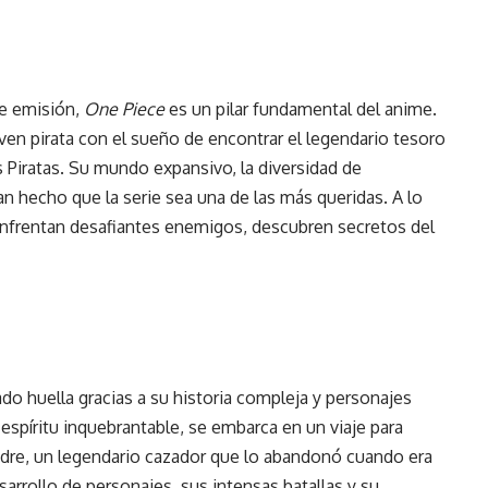
e emisión,
One Piece
es un pilar fundamental del anime.
oven pirata con el sueño de encontrar el legendario tesoro
s Piratas. Su mundo expansivo, la diversidad de
n hecho que la serie sea una de las más queridas. A lo
ón enfrentan desafiantes enemigos, descubren secretos del
do huella gracias a su historia compleja y personajes
espíritu inquebrantable, se embarca en un viaje para
adre, un legendario cazador que lo abandonó cuando era
arrollo de personajes, sus intensas batallas y su