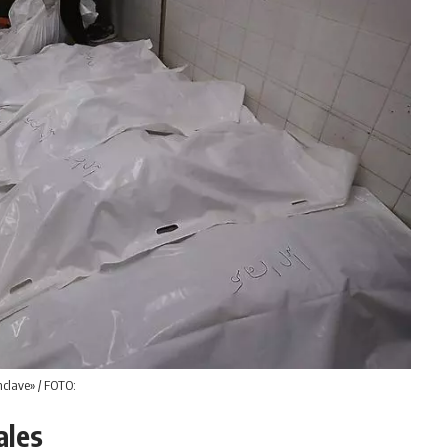
nclave» / FOTO:
ales