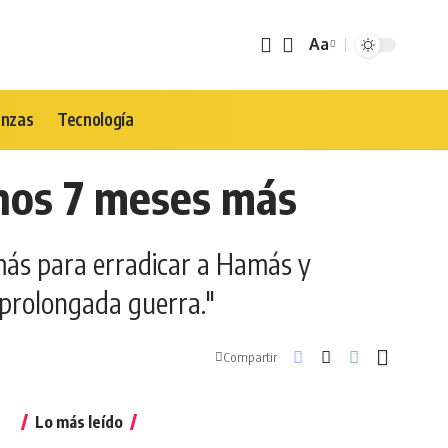
Aa
Tamaño
de
Fuente
anzas
Tecnología
enos 7 meses más
más para erradicar a Hamás y
e prolongada guerra."
Compartir
Lo más leído