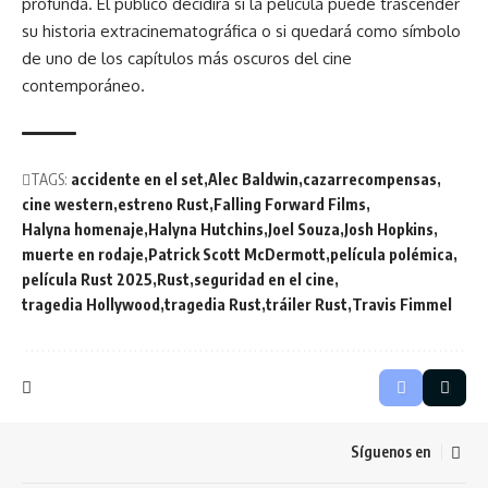
profunda. El público decidirá si la película puede trascender
su historia extracinematográfica o si quedará como símbolo
de uno de los capítulos más oscuros del cine
contemporáneo.
TAGS:
accidente en el set
Alec Baldwin
cazarrecompensas
cine western
estreno Rust
Falling Forward Films
Halyna homenaje
Halyna Hutchins
Joel Souza
Josh Hopkins
muerte en rodaje
Patrick Scott McDermott
película polémica
película Rust 2025
Rust
seguridad en el cine
tragedia Hollywood
tragedia Rust
tráiler Rust
Travis Fimmel
Síguenos en