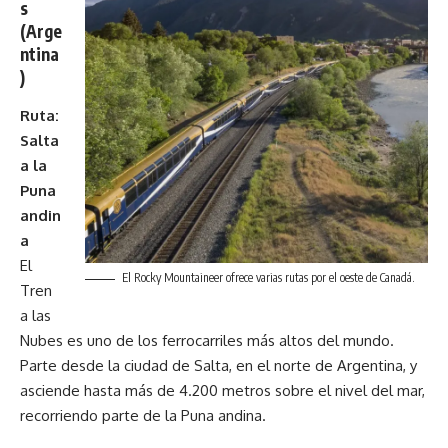
s
(Arge
ntina
)
Ruta:
Salta
a la
Puna
andin
a
El
El Rocky Mountaineer ofrece varias rutas por el oeste de Canadá.
Tren
a las
Nubes es uno de los ferrocarriles más altos del mundo.
Parte desde la ciudad de Salta, en el norte de Argentina, y
asciende hasta más de 4.200 metros sobre el nivel del mar,
recorriendo parte de la Puna andina.