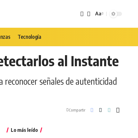
Aa
Tamaño
de
Fuente
anzas
Tecnología
etectarlos al Instante
e a reconocer señales de autenticidad
Compartir
Lo más leído