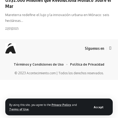
Mar
Mareterra redefine el lujo y la innovación urbana en Mónaco: seis
hectáreas…
22/05/2025
Síguenos en
Términos y Condiciones de Uso
Política de Privacidad
© 2023 Acontecimiento.com | Todos los derechos reservados.
By using this site, you agree to the
Privacy Policy
and
Accept
Terms of Use
.