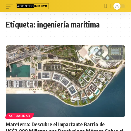
Etiqueta:
ingeniería marítima
ACTUALIDAD
Mareterra: Descubre el Impactante Barrio de
US$2.000 Millones que Revoluciona Mónaco Sobre el