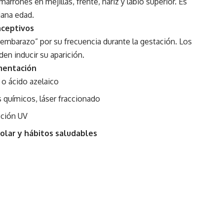
rones en mejillas, frente, nariz y labio superior. Es
ana edad.
nceptivos
mbarazo” por su frecuencia durante la gestación. Los
n inducir su aparición.
mentación
 o ácido azelaico
 químicos, láser fraccionado
ción UV
olar y hábitos saludables