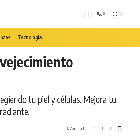
Aa
Tamaño
de
Fuente
anzas
Tecnología
nvejecimiento
giendo tu piel y células. Mejora tu
radiante.
Compartir