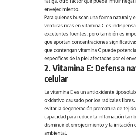
fatiga, otro factor que puede influir negat
envejecimiento.
Para quienes buscan una forma natural y ef
verduras ricas en vitamina C es indispensab
excelentes fuentes, pero también es impor
que aportan concentraciones significativ
que contengan vitamina C puede potenciar 
específicas de la piel afectadas por el env
2. Vitamina E: Defensa na
celular
La vitamina E es un antioxidante liposolu
oxidativo causado por los radicales libres. 
evitar la degeneración prematura de tejido
capacidad para reducir la inflamación tambi
disminuir el enrojecimiento y la irritación
ambiental.