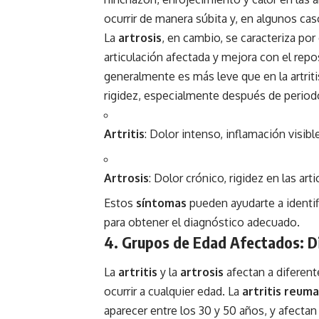
ocurrir de manera súbita y, en algunos ca
La
artrosis
, en cambio, se caracteriza po
articulación afectada y mejora con el rep
generalmente es más leve que en la artri
rigidez, especialmente después de periodo
Artritis
: Dolor intenso, inflamación visibl
Artrosis
: Dolor crónico, rigidez en las a
Estos
síntomas
pueden ayudarte a identifi
para obtener el diagnóstico adecuado.
4. Grupos de Edad Afectados: Di
La
artritis
y la
artrosis
afectan a diferen
ocurrir a cualquier edad. La
artritis reum
aparecer entre los 30 y 50 años, y afecta