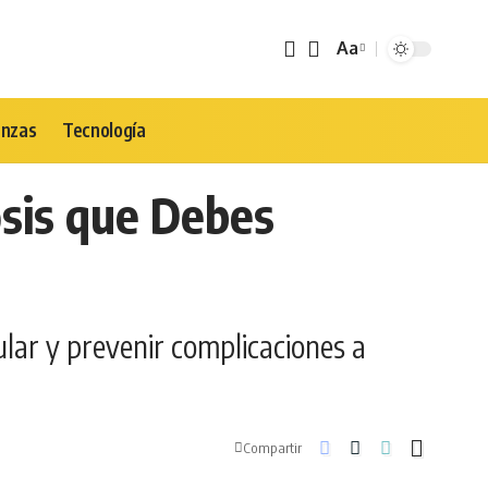
Aa
Tamaño
de
Fuente
anzas
Tecnología
osis que Debes
cular y prevenir complicaciones a
Compartir