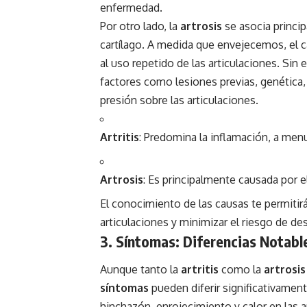
enfermedad.
Por otro lado, la
artrosis
se asocia princip
cartílago. A medida que envejecemos, el c
al uso repetido de las articulaciones. Sin
factores como lesiones previas, genética
presión sobre las articulaciones.
Artritis
: Predomina la inflamación, a men
Artrosis
: Es principalmente causada por e
El conocimiento de las causas te permiti
articulaciones y minimizar el riesgo de de
3. Síntomas: Diferencias Notable
Aunque tanto la
artritis
como la
artrosis
síntomas
pueden diferir significativamen
hinchazón, enrojecimiento y calor en las a