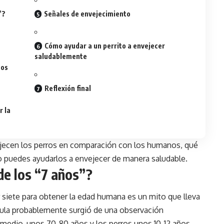
”?
Señales de envejecimiento
Cómo ayudar a un perrito a envejecer
saludablemente
nos
Reflexión final
r la
ejecen los perros en comparación con los humanos, qué
o puedes ayudarlos a envejecer de manera saludable.
de los “7 años”?
or siete para obtener la edad humana es un mito que lleva
mula probablemente surgió de una observación
omedio, unos 70-80 años y los perros unos 10-12 años,