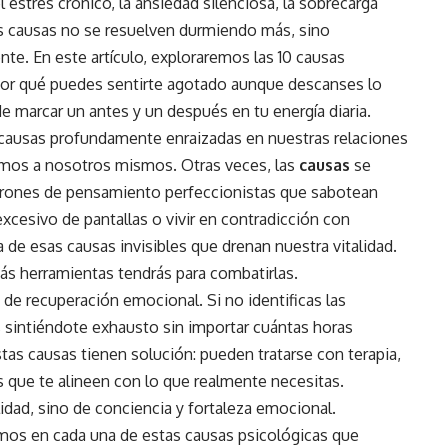
 estrés crónico, la ansiedad silenciosa, la sobrecarga
tas causas no se resuelven durmiendo más, sino
te. En este artículo, exploraremos las 10 causas
or qué puedes sentirte agotado aunque descanses lo
 marcar un antes y un después en tu energía diaria.
 causas profundamente enraizadas en nuestras relaciones
amos a nosotros mismos. Otras veces, las
causas
se
trones de pensamiento perfeccionistas que sabotean
xcesivo de pantallas o vivir en contradicción con
 de esas causas invisibles que drenan nuestra vitalidad.
ás herramientas tendrás para combatirlas.
 de recuperación emocional. Si no identificas las
 sintiéndote exhausto sin importar cuántas horas
s causas tienen solución: pueden tratarse con terapia,
 que te alineen con lo que realmente necesitas.
idad, sino de conciencia y fortaleza emocional.
emos en cada una de estas causas psicológicas que