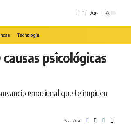
Aa
Tamaño
de
Fuente
anzas
Tecnología
 causas psicológicas
 cansancio emocional que te impiden
Compartir