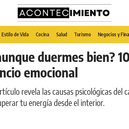
Estilo de Vida
Cocina
Salud
Turismo
Negocios y Fin
aunque duermes bien? 10
ancio emocional
rtículo revela las causas psicológicas del
perar tu energía desde el interior.