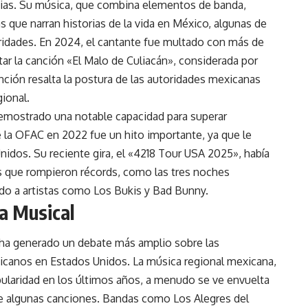
rsias. Su música, que combina elementos de banda,
s que narran historias de la vida en México, algunas de
oridades. En 2024, el cantante fue multado con más de
r la canción «El Malo de Culiacán», considerada por
nción resalta la postura de las autoridades mexicanas
ional.
demostrado una notable capacidad para superar
de la OFAC en 2022 fue un hito importante, ya que le
nidos. Su reciente gira, el «4218 Tour USA 2025», había
s que rompieron récords, como las tres noches
do a artistas como Los Bukis y Bad Bunny.
ia Musical
n ha generado un debate más amplio sobre las
xicanos en Estados Unidos. La música regional mexicana,
laridad en los últimos años, a menudo se ve envuelta
de algunas canciones. Bandas como Los Alegres del