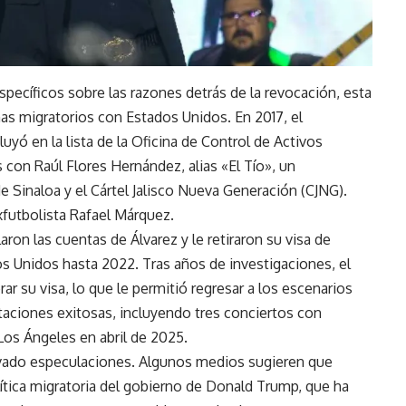
pecíficos sobre las razones detrás de la revocación, esta
as migratorios con Estados Unidos. En 2017, el
luyó en la lista de la Oficina de Control de Activos
 con Raúl Flores Hernández, alias «El Tío», un
de Sinaloa y el Cártel Jalisco Nueva Generación (CJNG).
xfutbolista Rafael Márquez.
ron las cuentas de Álvarez y le retiraron su visa de
os Unidos hasta 2022. Tras años de investigaciones, el
ar su visa, lo que le permitió regresar a los escenarios
aciones exitosas, incluyendo tres conciertos con
Los Ángeles en abril de 2025.
vivado especulaciones. Algunos medios sugieren que
olítica migratoria del gobierno de Donald Trump, que ha