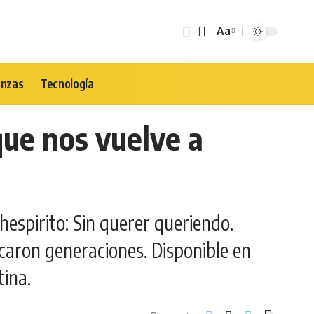
Aa
Tamaño
de
Fuente
anzas
Tecnología
que nos vuelve a
espirito: Sin querer queriendo.
caron generaciones. Disponible en
ina.