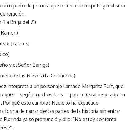
a un reparto de primera que recrea con respeto y realismo
 generación.
(La Bruja del 71)
n Ramón)
sor Jirafales)
uico)
oño y el Señor Barriga)
eta de las Nieves (La Chilindrina)
pez interpreta a un personaje llamado Margarita Ruíz, que
, pero que —según muchos fans— parece estar inspirado en
. ¿Por qué este cambio? Nadie lo ha explicado
forma de narrar ciertas partes de la historia sin entrar
e Florinda ya se pronunció y dijo: “No estoy contenta,
rese”.