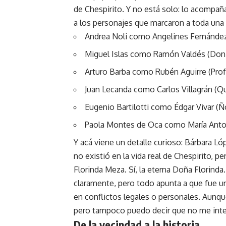
de Chespirito. Y no está solo: lo acompañ
a los personajes que marcaron a toda una
Andrea Noli como Angelines Fernández 
Miguel Islas como Ramón Valdés (Do
Arturo Barba como Rubén Aguirre (Profe
Juan Lecanda como Carlos Villagrán (Q
Eugenio Bartilotti como Édgar Vivar (Ñ
Paola Montes de Oca como María Antoni
Y acá viene un detalle curioso: Bárbara Ló
no existió en la vida real de Chespirito
Florinda Meza. Sí, la eterna Doña Florinda
claramente, pero todo apunta a que fue una 
en conflictos legales o personales. Aunqu
pero tampoco puedo decir que no me inte
De la vecindad a la historia