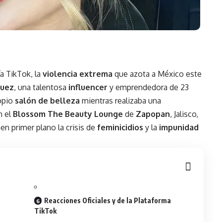
ía
TikTok
, la
violencia extrema
que azota a México este
quez
, una talentosa
influencer
y emprendedora de 23
ropio
salón de belleza
mientras realizaba una
n el
Blossom The Beauty Lounge
de
Zapopan
, Jalisco,
en primer plano la crisis de
feminicidios
y la
impunidad
Reacciones Oficiales y de la Plataforma
TikTok