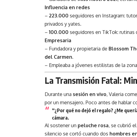
Influencia en redes
–
223.000
seguidores en Instagram: tutori
privados y yates.
–
100.000
seguidores en TikTok: rutinas
Empresaria
– Fundadora y propietaria de
Blossom Th
del Carmen
.
– Empleaba a jóvenes estilistas de la zon
La Transmisión Fatal: Mi
Durante una
sesión en vivo
, Valeria com
por un mensajero. Poco antes de hablar co
“¿Por qué no dejó el regalo? ¿Me querí
cámara.
Al sostener un
peluche rosa
, se cubrió 
silencio se cortó cuando dos
hombres e