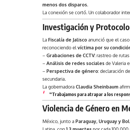
menos dos disparos
.
La conexión se cortó. Un colaborador inte
Investigación y Protocolo 
La
Fiscalía de Jalisco
anunció que el caso 
reconociendo el
víctima por su condició
–
Grabaciones de CCTV
: rastreo de rutas
–
Análisis de redes sociales
de Valeria 
–
Perspectiva de género
: declaración d
secundaria.
La gobernadora
Claudia Sheinbaum
afirm
“Trabajamos para atrapar a los respons
Violencia de Género en Mé
México, junto a
Paraguay, Uruguay y Bol
Latina, con
1,3 muertes
por cada 100.000 m