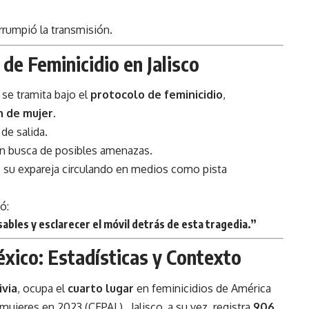
rrumpió la transmisión.
de Feminicidio en Jalisco
se tramita bajo el
protocolo de feminicidio
,
n de mujer
.
 de salida.
en busca de posibles amenazas.
e su expareja circulando en medios como pista
ó:
ables y esclarecer el móvil detrás de esta tragedia.”
xico: Estadísticas y Contexto
ivia
, ocupa el
cuarto lugar
en feminicidios de América
ujeres en 2023 (CEPAL) . Jalisco, a su vez, registra
906