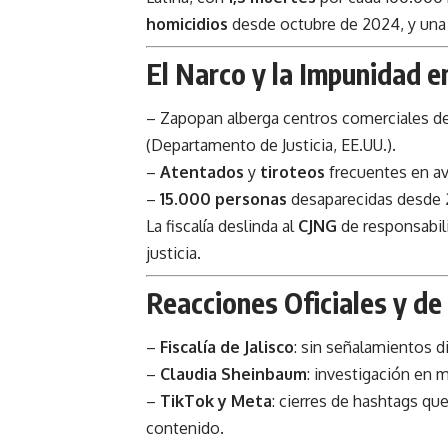
homicidios
desde octubre de 2024, y un
El Narco y la Impunidad 
– Zapopan alberga centros comerciales de
(Departamento de Justicia, EE.UU.).
–
Atentados
y
tiroteos
frecuentes en ave
–
15.000 personas
desaparecidas desde 2
La fiscalía deslinda al
CJNG
de responsabili
justicia.
Reacciones Oficiales y de
–
Fiscalía de Jalisco
: sin señalamientos di
–
Claudia Sheinbaum
: investigación en 
–
TikTok y Meta
: cierres de hashtags que
contenido.