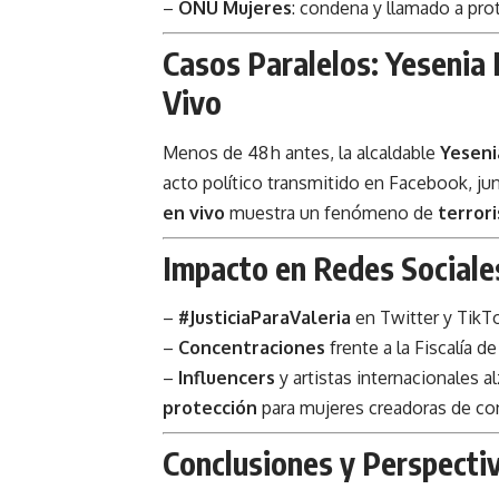
–
ONU Mujeres
: condena y llamado a pro
Casos Paralelos: Yesenia L
Vivo
Menos de 48 h antes, la alcaldable
Yeseni
acto político transmitido en Facebook, ju
en vivo
muestra un fenómeno de
terror
Impacto en Redes Sociale
–
#JusticiaParaValeria
en Twitter y TikT
–
Concentraciones
frente a la Fiscalía d
–
Influencers
y artistas internacionales a
protección
para mujeres creadoras de co
Conclusiones y Perspectiv