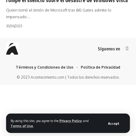
Quien tomó el timón de Microsoft tras Bill Gates admite lo
impensado:…
30/06/2025
Síguenos en
Términos y Condiciones de Uso
Política de Privacidad
© 2023 Acontecimiento.com | Todos los derechos reservados.
By using this site, you agree to the
Privacy Policy
and
Accept
Terms of Use
.