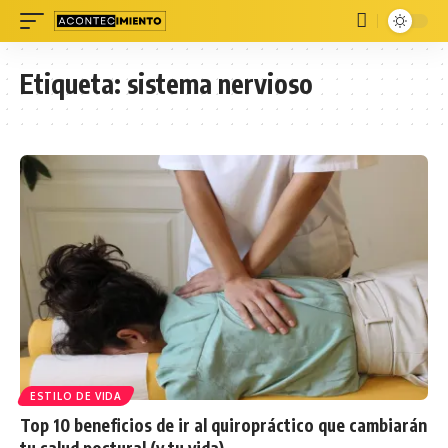
Etiqueta:
sistema nervioso
ESTILO DE VIDA
Top 10 beneficios de ir al quiropráctico que cambiarán
tu salud postural (y tu vida)