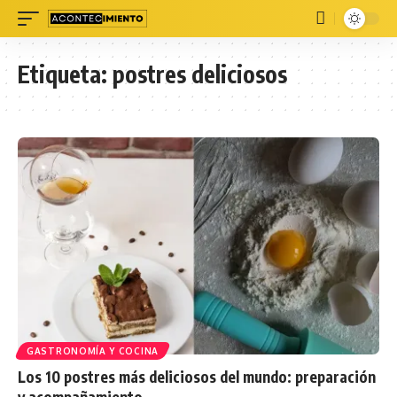
Etiqueta:
postres deliciosos
GASTRONOMÍA Y COCINA
Los 10 postres más deliciosos del mundo: preparación
y acompañamiento