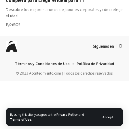
Descubre los mejores aromas de jabones corporales y cómo elegir
el ideal…
13/04/2025
Síguenos en
Términos y Condiciones de Uso
Política de Privacidad
© 2023 Acontecimiento.com | Todos los derechos reservados.
By using this site, you agree to the
Privacy Policy
and
Accept
Terms of Use
.