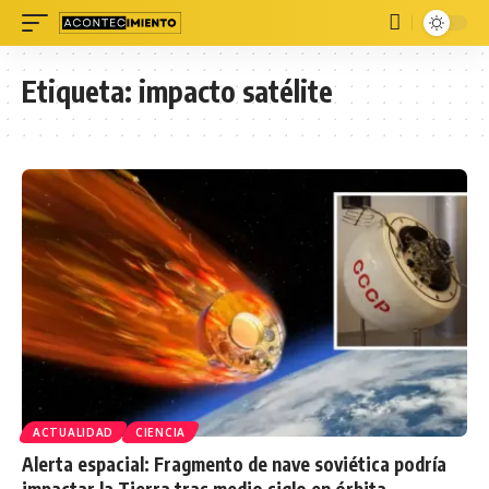
Etiqueta:
impacto satélite
ACTUALIDAD
CIENCIA
Alerta espacial: Fragmento de nave soviética podría
impactar la Tierra tras medio siglo en órbita