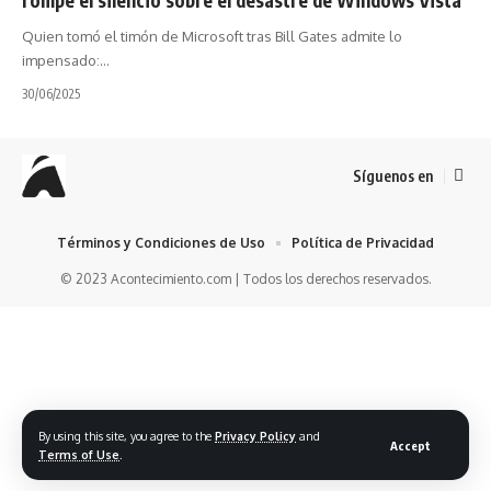
Quien tomó el timón de Microsoft tras Bill Gates admite lo
impensado:…
30/06/2025
Síguenos en
Términos y Condiciones de Uso
Política de Privacidad
© 2023 Acontecimiento.com | Todos los derechos reservados.
By using this site, you agree to the
Privacy Policy
and
Accept
Terms of Use
.