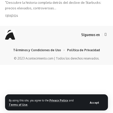
"Descubre la historia completa detrás del declive de Starbucks:
precios elevados, controversias…
13/06/2024
Síguenos en
Términos y Condiciones de Uso
Política de Privacidad
© 2023 Acontecimiento.com | Todos los derechos reservados.
By using this site, you agree to the
Privacy Policy
and
Accept
Terms of Use
.