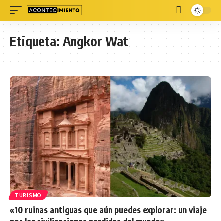
Etiqueta:
Angkor Wat
TURISMO
«10 ruinas antiguas que aún puedes explorar: un viaje
por las civilizaciones perdidas del mundo»